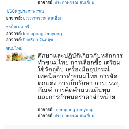
อาจารย์:
ประภาพรรณ สนเอี่ยม
1/68ครูประภาพรรณ
อาจารย์:
ประภาพรรณ สนเอี่ยม
ธุรกิจเบเกอรี่
อาจารย์:
teerapong iemyong
อาจารย์:
ปิยะธิดา จันทสุข
ขนมไทย
ศึกษาและปฏิบัติเกี่ยวกับหลักการ
ทำขนมไทย การเลือกซื้อ เตรียม
ใช้วัตถุดิบ เครื่องมืออุปกรณ์
เทคนิคการทำขนมไทย การจัด
ตกแต่ง การเก็บรักษา การบรรจุ
ภัณฑ์ การคิดคำนวณต้นทุน
และการกำหนดราคาจำหน่าย
อาจารย์:
teerapong iemyong
อาจารย์:
ประภาพรรณ สนเอี่ยม
บล็อค
ข้าม {$ a}