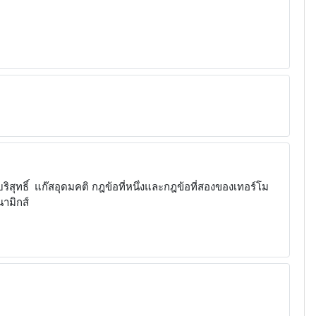
ุทธิ์ แก๊สอุดมคติ กฎข้อที่หนึ่งและกฎข้อที่สองของเทอร์โม
ามิกส์