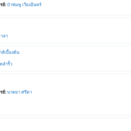
รย์:
บัวชมพู เวียงอินทร์
วมาลา
ส์เบื้องต้น
หลำริ้ว
รย์:
นาตยา ศรีดา