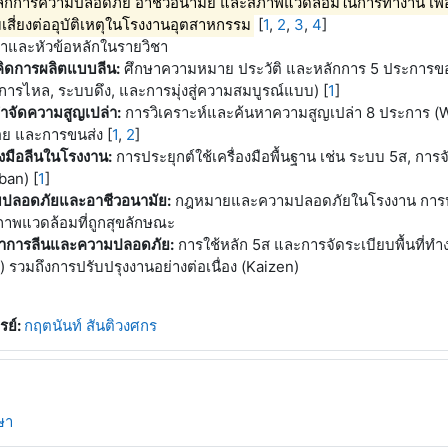
ลักการความปลอดภัย อาชีวอนามัย และสภาพแวดล้อมในการทำงาน เพื่อส
เสี่ยงต่ออุบัติเหตุในโรงงานอุตสาหกรรม
[
1
,
2
,
3
,
4
]
อหาและหัวข้อหลักในรายวิชา
ิดการผลิตแบบลีน:
ศึกษาความหมาย ประวัติ และหลักการ 5 ประการขอ
งการไหล, ระบบดึง, และการมุ่งสู่ความสมบูรณ์แบบ)
[
1
]
ำจัดความสูญเปล่า:
การวิเคราะห์และค้นหาความสูญเปล่า 8 ประการ (W
ย และการขนส่ง
[
1
,
2
]
องมือลีนในโรงงาน:
การประยุกต์ใช้เครื่องมือพื้นฐาน เช่น ระบบ 5ส, การ
ban)
[
1
]
ปลอดภัยและอาชีวอนามัย:
กฎหมายและความปลอดภัยในโรงงาน การประเ
ภาพแวดล้อมที่ถูกสุขลักษณะ
าการลีนและความปลอดภัย:
การใช้หลัก 5ส และการจัดระเบียบพื้นที่
 รวมถึงการปรับปรุงงานอย่างต่อเนื่อง (Kaizen)
รย์:
กฤตนันท์ สันติวงศกร
ษา