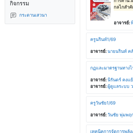
การคำนวณใ
กิจกรรม
กลไกสำคัญ
กระดานเสวนา
อาจารย์:
พ
ครูนรินท์1/69
อาจารย์:
นายนรินท์ คลั
กฏและมาตรฐานทางไ
อาจารย์:
นิรันดร์ คงแย
อาจารย์:
ผู้ดูแลระบบ ว
ครูวันชัย1/69
อาจารย์:
วันชัย พุ่มพฤ
เทคนิคการจัดการพลัง