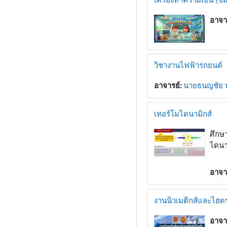
อาจา
วิชางานไฟฟ้ารถยนต์
อาจารย์:
นายธนญชัย บ
เทอร์โมไดนามิกส์
ศึกษ
ไดนา
อาจา
งานนิวเมติกส์และไฮดรอ
อาจา