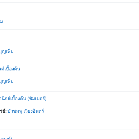
้ม
ุญเพิ่ม
์เบื้องต้น
ุญเพิ่ม
กส์เบื้องต้น (ซัมเมอร์)
รย์:
บัวชมพู เวียงอินทร์
เมอร์)