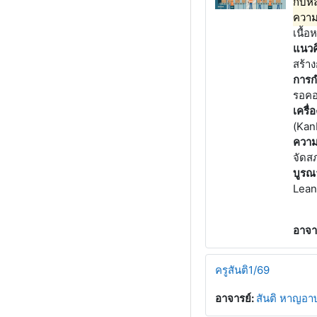
กับห
ความ
เนื้
แนวค
สร้า
การก
รอคอ
เครื่
(Kan
ความ
จัดส
บูรณ
Lean)
อาจา
ครูสันติ1/69
อาจารย์:
สันติ หาญอา