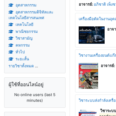
อาจารย์:
อภิชาติ เพ็ง
อุตสาหกรรม
อุตสาหกรรมดิจิทัลและ
เทคโนโลยีสารสนเทศ
เครื่องมือตัดในงานอุ
เทคโนโลยี
อาจา
พาณิชยกรรม
วิชาสามัญ
คหกรรม
ทั่วไป
วิชางานเครื่องยนต์แก๊
ระยะสั้น
อาจารย์:
รายวิชาทั้งหมด
...
ข้าม {$ a}
ผู้ใช้ที่ออนไลน์อยู่
No online users (last 5
minutes)
วิชาระบบส่งกำลังเครื่
วิชาระบบส
ข้าม {$ a}